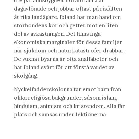
ute på landsbygden. Föräldrarna är
dagavlönade och jobbar oftast på risfälten
åt rika landägare. Ibland har man hand om
storbondens kor och getter mot en liten
del av avkastningen. Det finns inga
ekonomiska marginaler för dessa familjer
när sjukdom och naturkatastrofer drabbar.
De vuxna i byarna är ofta analfabeter och
har ibland svårt för att förstå värdet av
skolgång.
Nyckelfadderskolorna tar emot barn från
olika religiösa bakgrunder, såsom islam,
hinduism, animism och kristendom. Alla får
plats och samsas under lektionerna.