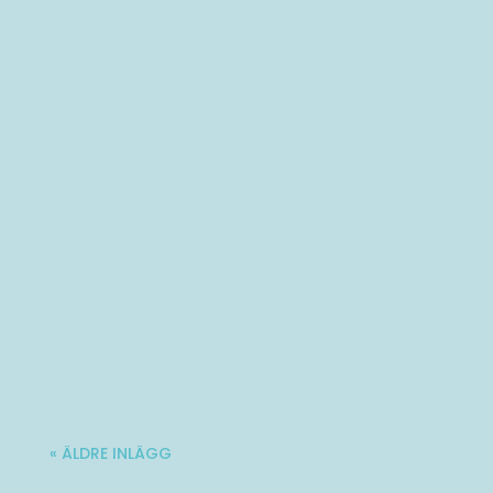
Välkommen till vad som kan bli ditt bästa
år hittills! [button...
Varmt välkommen till Ladies' Brunch!
Nästa träff blir lördag 10 oktober. Mer...
« ÄLDRE INLÄGG