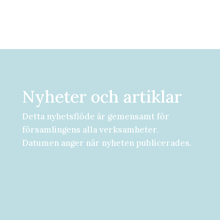
Nyheter och artiklar
Detta nyhetsflöde är gemensamt för
församlingens alla verksamheter.
Datumen anger när nyheten publicerades.
Församlingsdygn fredag-lördag den 28-
29 augusti Välkommen att följa med på...