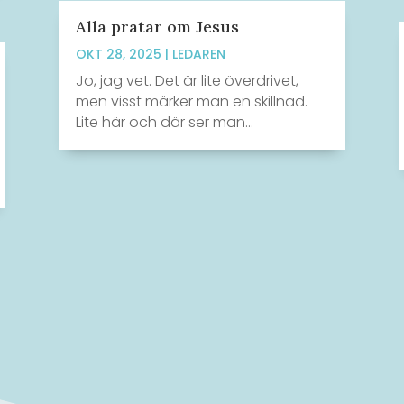
Alla pratar om Jesus
OKT 28, 2025
|
LEDAREN
Jo, jag vet. Det är lite överdrivet,
men visst märker man en skillnad.
Lite här och där ser man...