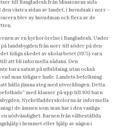
tser till Bangladesh från Missionens sida
l den västra sidan av landet, i huvudsak i norr –
 Concern blev ny huvudman och flera av de
ytten.
grenen av en kyrkorörelse i Bangladesh. Under
 på landsbygden från norr till söder på den
 det tidiga skedet av skolarbetet (1975) vara
ill att bli informella sådana. Den
te bara satsat på utbildning, utan också
n vad man tidigare hade. Landets befolkning
 att hålla jämna steg med utvecklingen. Detta
rbefolkade” med klasser på upp till 100 barn
ndsbygden. Nyckelfadderskolorna är informella
sning i de ämnen som man har i den vanliga
ta en nödvändighet. Barnen från välbeställda
ngshjälp i hemmet eller hjälp av någon i