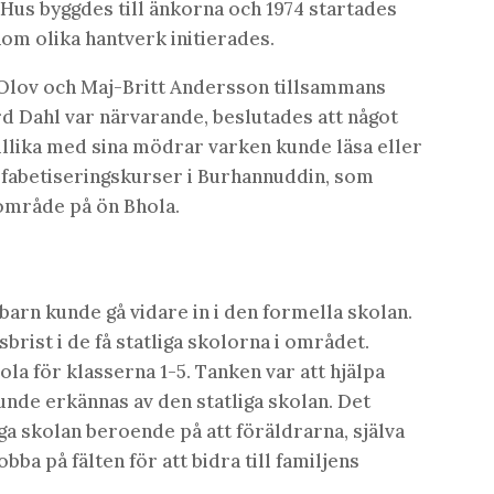
Hus byggdes till änkorna och 1974 startades
nom olika hantverk initierades.
-Olov och Maj-Britt Andersson tillsammans
 Dahl var närvarande, beslutades att något
illika med sina mödrar varken kunde läsa eller
 alfabetiseringskurser i Burhannuddin, som
 område på ön Bhola.
barn kunde gå vidare in i den formella skolan.
sbrist i de få statliga skolorna i området.
ola för klasserna 1-5. Tanken var att hjälpa
kunde erkännas av den statliga skolan. Det
a skolan beroende på att föräldrarna, själva
bba på fälten för att bidra till familjens