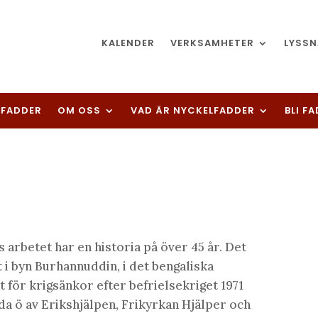
KALENDER
VERKSAMHETER
LYSSN
LFADDER
OM OSS
VAD ÄR NYCKELFADDER
BLI F
 arbetet har en historia på över 45 år. Det
i byn Burhannuddin, i det bengaliska
 för krigsänkor efter befrielsekriget 1971
da ö av Erikshjälpen, Frikyrkan Hjälper och