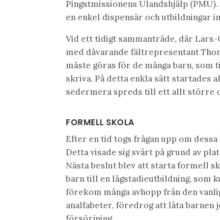
Pingstmissionens Ulandshjälp (PMU). 
en enkel dispensär och utbildningar i
Vid ett tidigt sammanträde, där Lars
med dåvarande fältrepresentant Thord
måste göras för de många barn, som t
skriva. På detta enkla sätt startades
sedermera spreds till ett allt större
FORMELL SKOLA
Efter en tid togs frågan upp om dessa 
Detta visade sig svårt på grund av plat
Nästa beslut blev att starta formell sk
barn till en lågstadieutbildning, som 
förekom många avhopp från den vanlig
analfabeter, föredrog att låta barnen jo
försörjning.