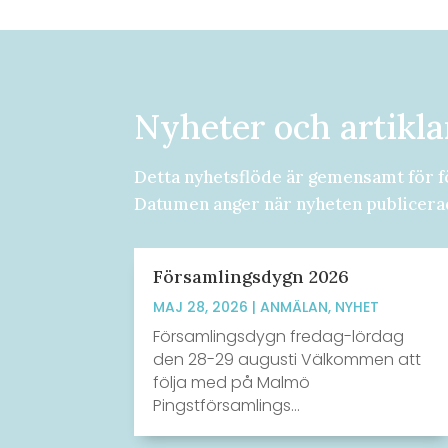
Nyheter och artikla
Detta nyhetsflöde är gemensamt för f
Datumen anger när nyheten publicera
Församlingsdygn 2026
MAJ 28, 2026
|
ANMÄLAN
,
NYHET
Församlingsdygn fredag-lördag
den 28-29 augusti Välkommen att
följa med på Malmö
Pingstförsamlings...