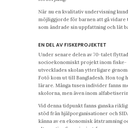
När nu en kvalitativ undervisning kun
möjliggjorde för barnen att gå vidare 
som ändrade sin uppfattning och lät b
EN DEL AV FISKEPROJEKTET
Under senare delen av 70-talet flyttad
socioekonomiskt projekt inom fiske-
utvecklades skolan ytterligare genom 
Fotö kom ut till Bangladesh. Hon tog 
lärare. Många tusen individer fanns m
skolorna, men även inom alfabetiseri
Vid denna tidpunkt fanns ganska rikl
stöd från hjälporganisationer och SIDA
känna av en ekonomisk åtstramning och