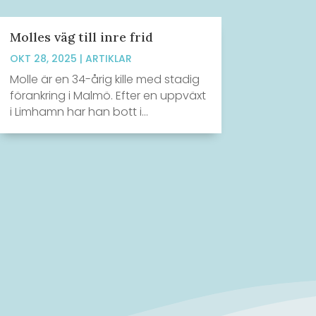
Molles väg till inre frid
OKT 28, 2025
|
ARTIKLAR
Molle är en 34-årig kille med stadig
förankring i Malmö. Efter en uppväxt
i Limhamn har han bott i...