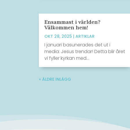
Ensammast i världen?
Välkommen hem!
OKT 28, 2025
|
ARTIKLAR
I januari basunerades det ut i
media: Jesus trendar! Detta blir året
vi fyller kyrkan med...
« ÄLDRE INLÄGG