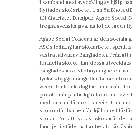
I samband med avveckling av hjälpinsa
flyttades skolarbetet från ön Bhola til
till distriktet Dinajpur. Agape Social
trogna svenska givarna följde med i fl
Agape Social Concern är den sociala 
ASGs ledning har skolarbetet spridits
västra halvan av Bangladesh. Från att i
formella skolor, har dessa utvecklats t
bangladeshiska skolmyndigheten har in
lyckats bygga många fler lärocentra ä
växer dock och idag har man svårt för
gör att många statliga skolor är ”öve
med bara en lärare – speciellt på la
skolor där barnen får hjälp med läxlä
skolan. För att lyckas i skolan är det
familjer i städerna har betald läxläsni