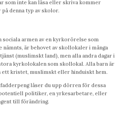
ar som inte kan läsa eller skriva kommer
ar på denna typ av skolor.
n sociala armen av en kyrkorörelse som
e nämnts, är behovet av skollokaler i många
tjänst (muslimskt land), men alla andra dagar i
 stora kyrkolokalen som skollokal. Alla barn är
tt kristet, muslimskt eller hinduiskt hem.
in fadderpeng låser du upp dörren för dessa
n potentiell politiker, en yrkesarbetare, eller
gent till förändring.