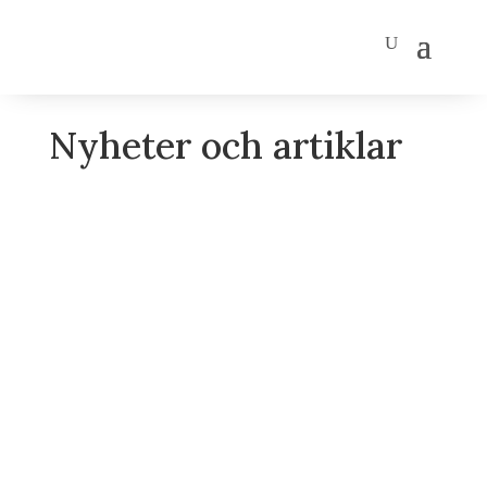
Nyheter och artiklar
Församlingsdygn fredag-lördag den 28-
29 augusti Välkommen att följa med på
Malmö Pingstförsamlings
församlingsdygn! Många minns förra
årets församlingsdag med glädje och
nu planerar vi för och ser fram emot
ännu en gemenskapsdag för hela