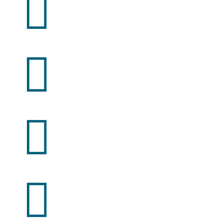



