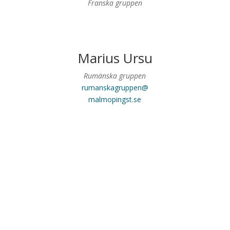
Franska gruppen
Marius Ursu
Rumänska gruppen
rumanskagruppen@
malmopingst.se
Nyheter och artiklar
Detta nyhetsflöde är gemensamt för församlingens