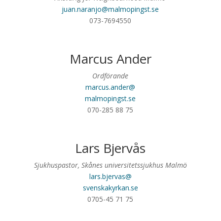
juan.naranjo@malmopingst.se
073-7694550‬
Marcus Ander
Ordförande
marcus.ander@
malmopingst.se
070-285 88 75
Lars Bjervås
Sjukhuspastor, Skånes universitetssjukhus Malmö
lars.bjervas@
svenskakyrkan.se
0705-45 71 75