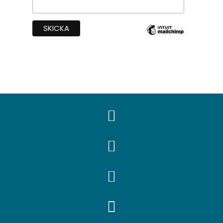



