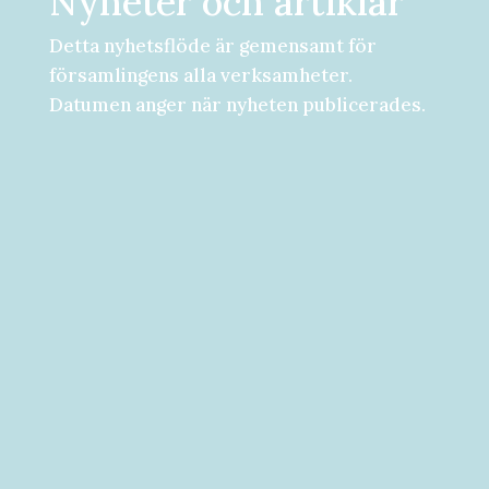
Nyheter och artiklar
Detta nyhetsflöde är gemensamt för
församlingens alla verksamheter.
Datumen anger när nyheten publicerades.
Församlingsdygn fredag-lördag den 28-
29 augusti Välkommen att följa med på...
Välkommen till vad som kan bli ditt bästa
år hittills! [button...