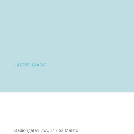
Varmt välkommen till Ladies' Brunch!
Nästa träff blir lördag 10 oktober. Mer...
« ÄLDRE INLÄGG
Stadiongatan 25A, 217 62 Malmö