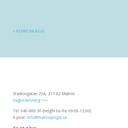
Varmt välkommen till Ladies' Brunch!
Nästa träff blir lördag 10 oktober. Mer...
« ÄLDRE INLÄGG
Stadiongatan 25A, 217 62 Malmö
Vägbeskrivning >>>
Tel: 040-800 30 (helgfri tis-fre 09:00-12:00)
E-post:
info@malmopingst.se
Ge en gåva: