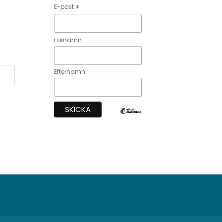
*
E-post
Förnamn
Efternamn