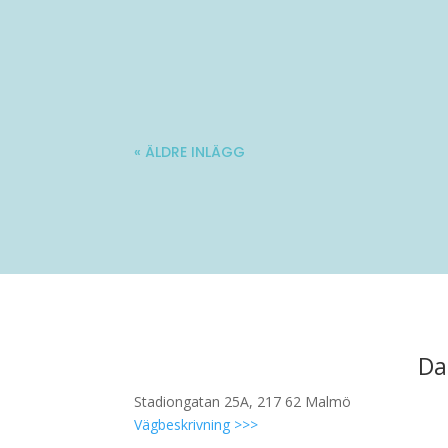
Molle är en 34-årig kille med stadig fö
« ÄLDRE INLÄGG
Da
Stadiongatan 25A, 217 62 Malmö
Vägbeskrivning >>>