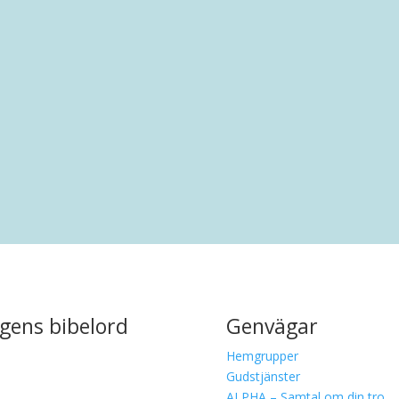
rankring i Malmö. Efter en uppväxt i Limhamn har han bott i.
gens bibelord
Genvägar
Hemgrupper
Gudstjänster
ALPHA – Samtal om din tro