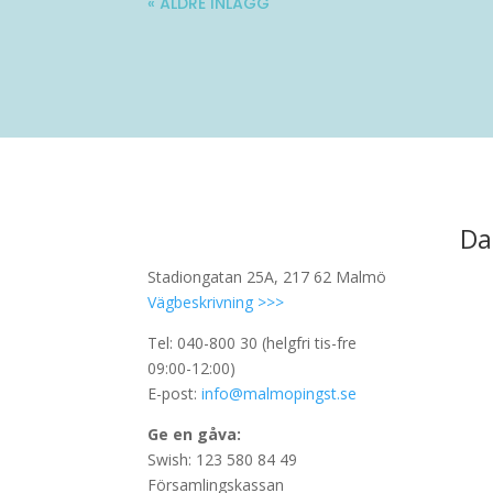
« ÄLDRE INLÄGG
Da
Stadiongatan 25A, 217 62 Malmö
Vägbeskrivning >>>
Tel: 040-800 30 (helgfri tis-fre
09:00-12:00)
E-post:
info@malmopingst.se
Ge en gåva:
Swish: 123 580 84 49
Församlingskassan