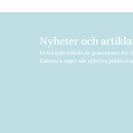
Nyheter och artikla
Detta nyhetsflöde är gemensamt för f
Datumen anger när nyheten publicera
Församlingsdygn fredag-lördag den 2