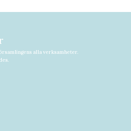
r
örsamlingens alla verksamheter.
des.
8-29 augusti Välkommen att följa med på Malmö Pingstfö