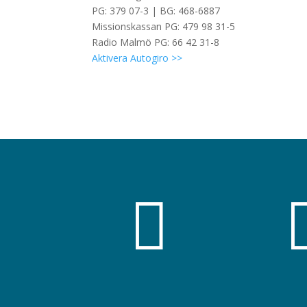
PG: 379 07-3 | BG: 468-6887
Missionskassan PG: 479 98 31-5
Radio Malmö PG: 66 42 31-8
Aktivera Autogiro >>
