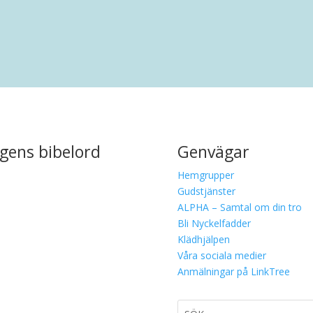
gens bibelord
Genvägar
Hemgrupper
Gudstjänster
ALPHA – Samtal om din tro
Bli Nyckelfadder
Klädhjälpen
Våra sociala medier
Anmälningar på LinkTree