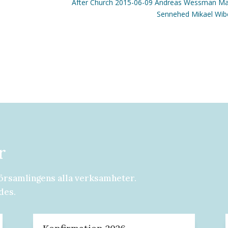
After Church 2015-06-09 Andreas Wessman Ma
Sennehed Mikael Wib
r
örsamlingens alla verksamheter.
des.