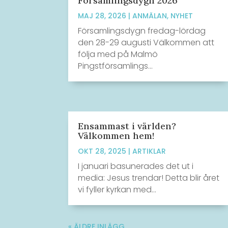
Församlingsdygn 2026
MAJ 28, 2026
|
ANMÄLAN
,
NYHET
Församlingsdygn fredag-lördag
den 28-29 augusti Välkommen att
följa med på Malmö
Pingstförsamlings...
Ensammast i världen?
Välkommen hem!
OKT 28, 2025
|
ARTIKLAR
I januari basunerades det ut i
media: Jesus trendar! Detta blir året
vi fyller kyrkan med...
« ÄLDRE INLÄGG