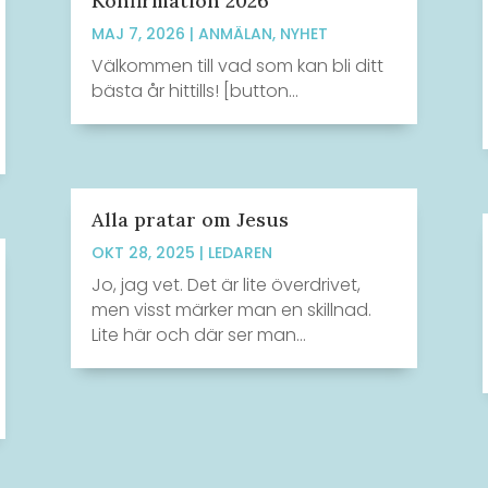
Konfirmation 2026
MAJ 7, 2026
|
ANMÄLAN
,
NYHET
Välkommen till vad som kan bli ditt
bästa år hittills! [button...
Alla pratar om Jesus
OKT 28, 2025
|
LEDAREN
Jo, jag vet. Det är lite överdrivet,
men visst märker man en skillnad.
Lite här och där ser man...