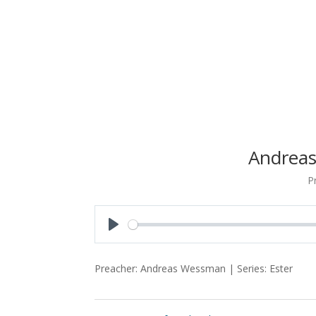
Andrea
P
Play
Preacher: Andreas Wessman | Series: Ester