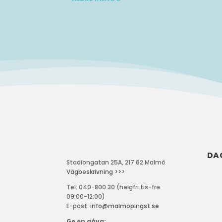
DA
Stadiongatan 25A, 217 62 Malmö
Vägbeskrivning >>>
Tel: 040-800 30 (helgfri tis-fre
09:00-12:00)
E-post:
info@malmopingst.se
Ge en gåva: