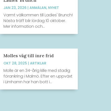
Ladies’ Brunch
JAN 23, 2026
|
ANMÄLAN
,
NYHET
Varmt välkommen till Ladies' Brunch!
Nästa träff blir lördag 10 oktober.
Mer information och...
Molles väg till inre frid
OKT 28, 2025
|
ARTIKLAR
Molle är en 34-årig kille med stadig
förankring i Malmö. Efter en uppväxt
i Limhamn har han bott i...