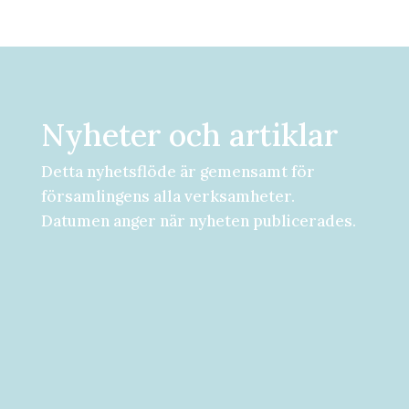
Nyheter och artiklar
Detta nyhetsflöde är gemensamt för
församlingens alla verksamheter.
Datumen anger när nyheten publicerades.
Församlingsdygn fredag-lördag den 28-
29 augusti Välkommen att följa med på...