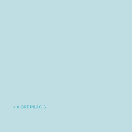
Välkommen till vad som kan bli ditt bästa
år hittills! [button...
Varmt välkommen till Ladies' Brunch!
Nästa träff blir lördag 10 oktober. Mer...
« ÄLDRE INLÄGG