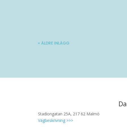
Molle är en 34-årig kille med stadig fö
« ÄLDRE INLÄGG
Da
Stadiongatan 25A, 217 62 Malmö
Vägbeskrivning >>>