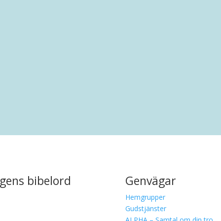
rankring i Malmö. Efter en uppväxt i Limhamn har han bott i.
gens bibelord
Genvägar
Hemgrupper
Gudstjänster
ALPHA – Samtal om din tro