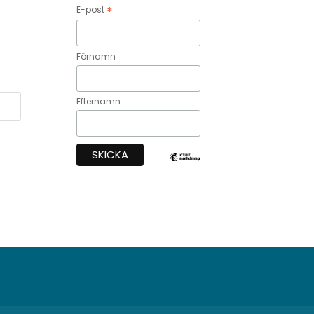
*
E-post
Förnamn
Efternamn