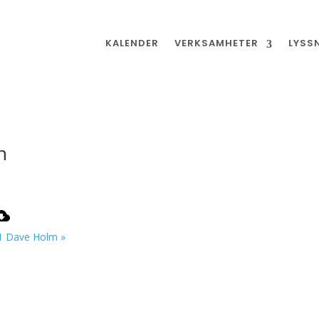
KALENDER
VERKSAMHETER
LYSS
n
1 Dave Holm »