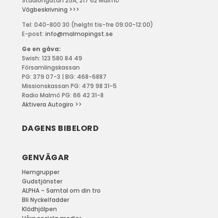
Stadiongatan 25A, 217 62 Malmö
Vägbeskrivning >>>
Tel: 040-800 30 (helgfri tis-fre 09:00-12:00)
E-post:
info@malmopingst.se
Ge en gåva:
Swish: 123 580 84 49
Församlingskassan
PG: 379 07-3 | BG: 468-6887
Missionskassan PG: 479 98 31-5
Radio Malmö PG: 66 42 31-8
Aktivera Autogiro >>
DAGENS BIBELORD
GENVÄGAR
Hemgrupper
Gudstjänster
ALPHA – Samtal om din tro
Bli Nyckelfadder
Klädhjälpen