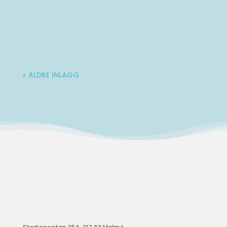
Varmt välkommen till Ladies' Brunch!
Nästa träff blir lördag 10 oktober. Mer...
« ÄLDRE INLÄGG