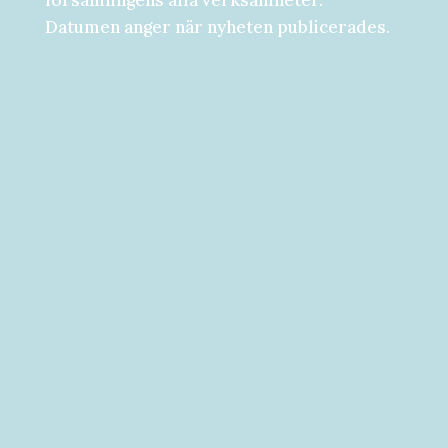
församlingens alla verksamheter.
Datumen anger när nyheten publicerades.
Församlingsdygn fredag-lördag den 28-
29 augusti Välkommen att följa med på...
Välkommen till vad som kan bli ditt bästa
år hittills! [button...