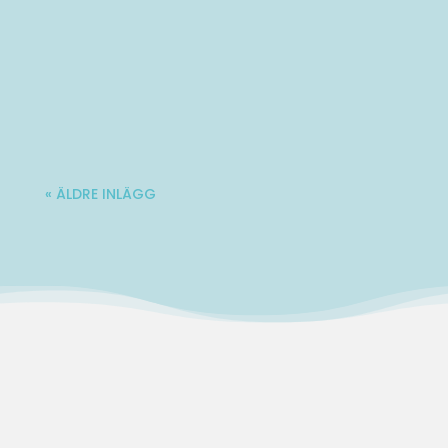
Varmt välkommen till Ladies' Brunch!
Nästa träff blir lördag 10 oktober. Mer...
« ÄLDRE INLÄGG