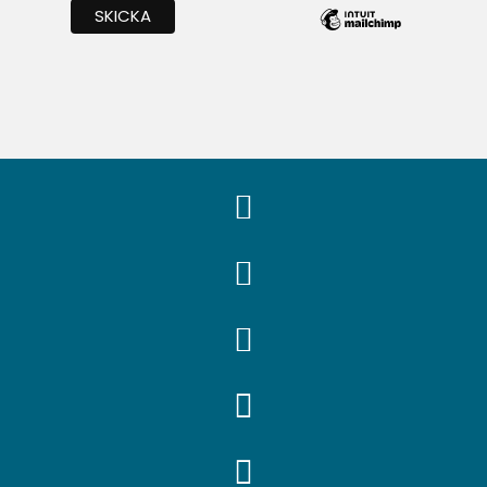




