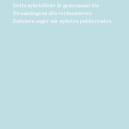
Detta nyhetsflöde är gemensamt för
församlingens alla verksamheter.
Datumen anger när nyheten publicerades.
Församlingsdygn fredag-lördag den 28-
29 augusti Välkommen att följa med på...
Välkommen till vad som kan bli ditt bästa
år hittills! [button...