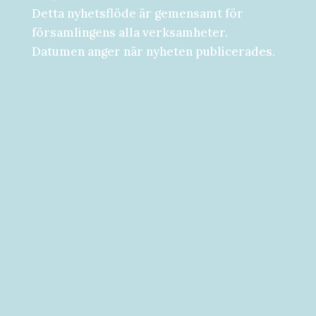
Detta nyhetsflöde är gemensamt för
församlingens alla verksamheter.
Datumen anger när nyheten publicerades.
Församlingsdygn fredag-lördag den 28-
29 augusti Välkommen att följa med på...
Välkommen till vad som kan bli ditt bästa
år hittills! [button...