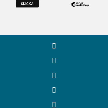




