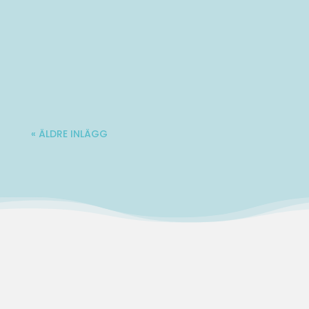
Varmt välkommen till Ladies' Brunch!
Nästa träff blir lördag 10 oktober. Mer...
« ÄLDRE INLÄGG