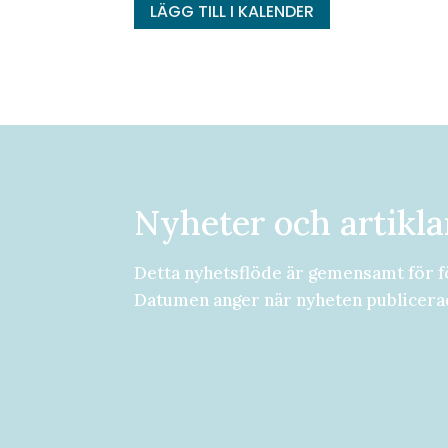
LÄGG TILL I KALENDER
Nyheter och artikla
Detta nyhetsflöde är gemensamt för f
Datumen anger när nyheten publicera
Församlingsdygn fredag-lördag den 2