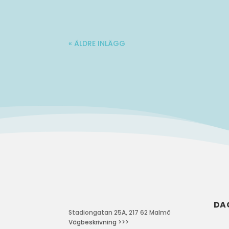
« ÄLDRE INLÄGG
DA
Stadiongatan 25A, 217 62 Malmö
Vägbeskrivning >>>