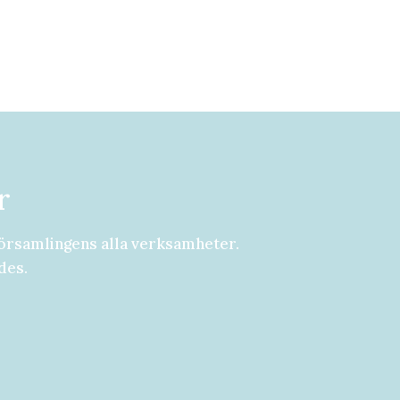
r
örsamlingens alla verksamheter.
des.
8-29 augusti Välkommen att följa med på Malmö Pingstfö