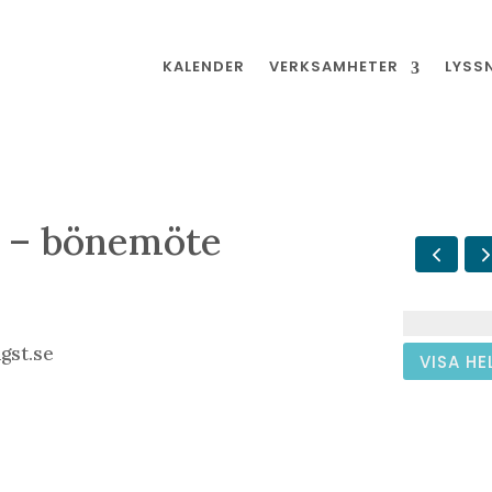
KALENDER
VERKSAMHETER
LYSS
 – bönemöte
gst.se
VISA HE