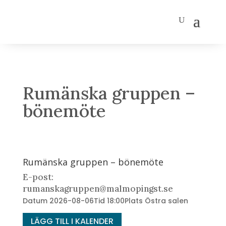
Rumänska gruppen –
bönemöte
Rumänska gruppen – bönemöte
E-post:
rumanskagruppen@malmopingst.se
Datum
2026-08-06
Tid
18:00
Plats
Östra salen
LÄGG TILL I KALENDER