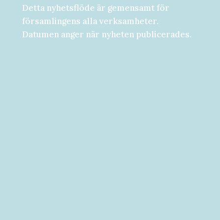
Detta nyhetsflöde är gemensamt för
församlingens alla verksamheter.
Datumen anger när nyheten publicerades.
Församlingsdygn fredag-lördag den 28-
29 augusti Välkommen att följa med på...
Välkommen till vad som kan bli ditt bästa
år hittills! [button...