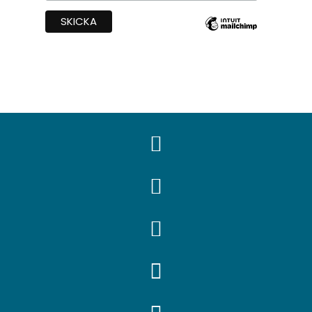



