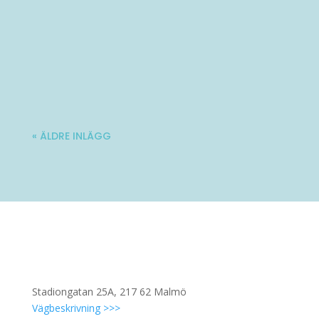
Varmt välkommen till Ladies' Brunch!
Nästa träff blir lördag 10 oktober. Mer...
« ÄLDRE INLÄGG
Stadiongatan 25A, 217 62 Malmö
Vägbeskrivning >>>