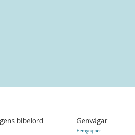
rankring i Malmö. Efter en uppväxt i Limhamn har han bott i.
gens bibelord
Genvägar
Hemgrupper