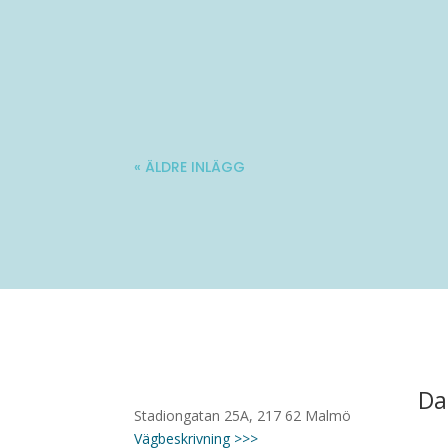
Molle är en 34-årig kille med stadig fö
« ÄLDRE INLÄGG
Da
Stadiongatan 25A, 217 62 Malmö
Vägbeskrivning >>>