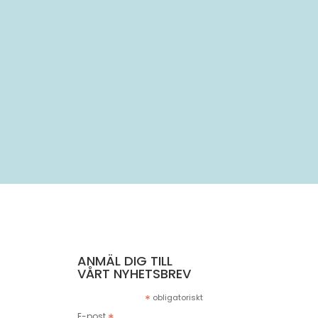
..
ANMÄL DIG TILL
VÅRT NYHETSBREV
*
obligatoriskt
E-post