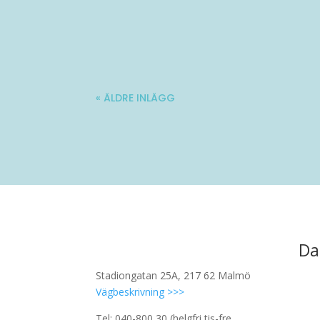
Molle är en 34-årig kille med stadig fö
« ÄLDRE INLÄGG
Da
Stadiongatan 25A, 217 62 Malmö
Vägbeskrivning >>>
Tel: 040-800 30 (helgfri tis-fre