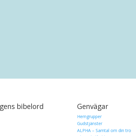
rankring i Malmö. Efter en uppväxt i Limhamn har han bott i.
gens bibelord
Genvägar
Hemgrupper
Gudstjänster
ALPHA – Samtal om din tro