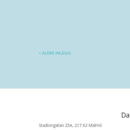
Molle är en 34-årig kille med stadig fö
« ÄLDRE INLÄGG
Da
Stadiongatan 25A, 217 62 Malmö