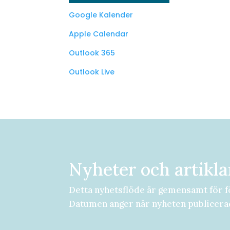
Google Kalender
Apple Calendar
Outlook 365
Outlook Live
Nyheter och artikla
Detta nyhetsflöde är gemensamt för f
Datumen anger när nyheten publicera