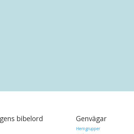
rankring i Malmö. Efter en uppväxt i Limhamn har han bott i.
gens bibelord
Genvägar
Hemgrupper