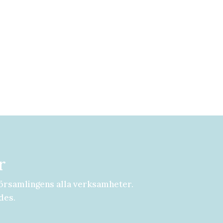
r
örsamlingens alla verksamheter.
des.