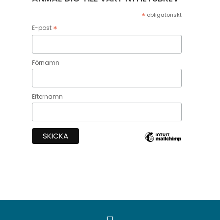
*
obligatoriskt
*
E-post
Förnamn
Efternamn