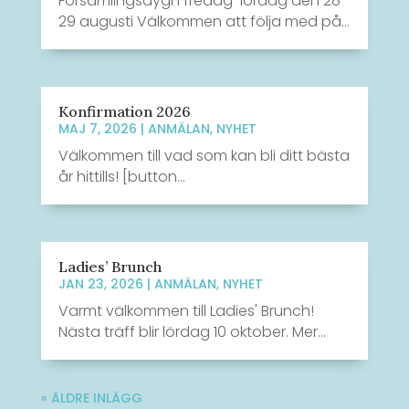
Församlingsdygn fredag-lördag den 28-
29 augusti Välkommen att följa med på...
Konfirmation 2026
MAJ 7, 2026
|
ANMÄLAN
,
NYHET
Välkommen till vad som kan bli ditt bästa
år hittills! [button...
Ladies’ Brunch
JAN 23, 2026
|
ANMÄLAN
,
NYHET
Varmt välkommen till Ladies' Brunch!
Nästa träff blir lördag 10 oktober. Mer...
« ÄLDRE INLÄGG