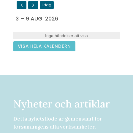
Idag
3 – 9 AUG. 2026
Inga händelser att visa
VISA HELA KALENDERN
Nyheter och artiklar
Detta nyhetsflöde är gemensamt för
församlingens alla verksamheter.