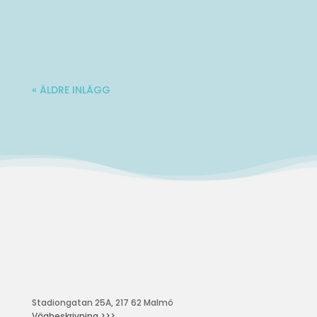
Varmt välkommen till Ladies' Brunch!
Nästa träff blir lördag 10 oktober. Mer...
« ÄLDRE INLÄGG
Stadiongatan 25A, 217 62 Malmö
Vägbeskrivning >>>