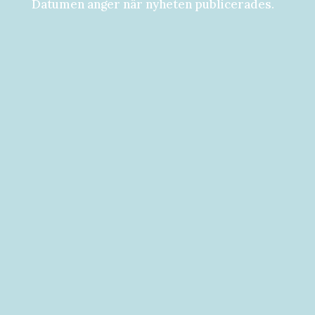
Datumen anger när nyheten publicerades.
Församlingsdygn fredag-lördag den 28-
29 augusti Välkommen att följa med på...
Välkommen till vad som kan bli ditt bästa
år hittills! [button...