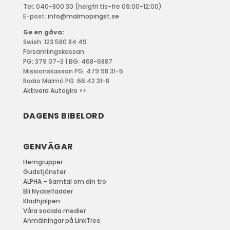
Tel: 040-800 30 (helgfri tis-fre 09:00-12:00)
E-post:
info@malmopingst.se
Ge en gåva:
Swish: 123 580 84 49
Församlingskassan
PG: 379 07-3 | BG: 468-6887
Missionskassan PG: 479 98 31-5
Radio Malmö PG: 66 42 31-8
Aktivera Autogiro >>
DAGENS BIBELORD
GENVÄGAR
Hemgrupper
Gudstjänster
ALPHA – Samtal om din tro
Bli Nyckelfadder
Klädhjälpen
Våra sociala medier
Anmälningar på LinkTree