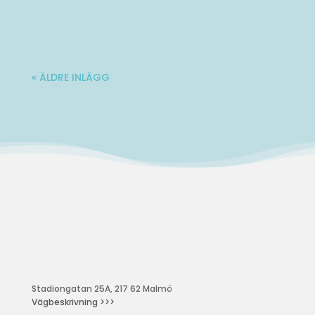
Varmt välkommen till Ladies' Brunch!
Nästa träff blir lördag 10 oktober. Mer...
« ÄLDRE INLÄGG
Stadiongatan 25A, 217 62 Malmö
Vägbeskrivning >>>