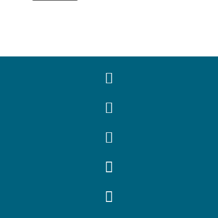




