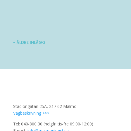
Varmt välkommen till Ladies' Brunch!
Nästa träff blir lördag 10 oktober. Mer...
« ÄLDRE INLÄGG
Stadiongatan 25A, 217 62 Malmö
Vägbeskrivning >>>
Tel: 040-800 30 (helgfri tis-fre 09:00-12:00)
E-post:
info@malmopingst.se