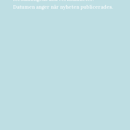
Datumen anger när nyheten publicerades.
Församlingsdygn fredag-lördag den 28-
29 augusti Välkommen att följa med på...
Välkommen till vad som kan bli ditt bästa
år hittills! [button...