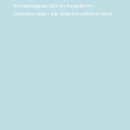
församlingens alla verksamheter.
Datumen anger när nyheten publicerades.
Församlingsdygn fredag-lördag den 28-
29 augusti Välkommen att följa med på...
Välkommen till vad som kan bli ditt bästa
år hittills! [button...