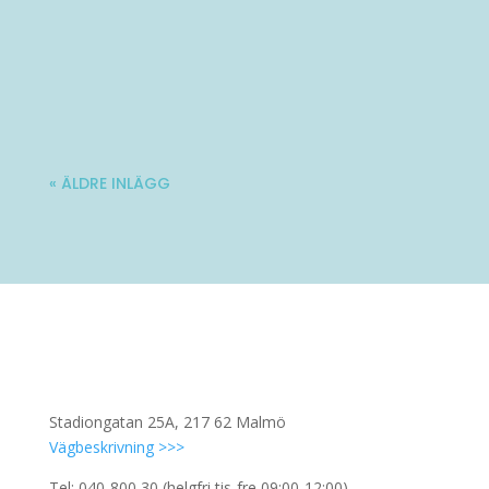
Varmt välkommen till Ladies' Brunch!
Nästa träff blir lördag 10 oktober. Mer...
« ÄLDRE INLÄGG
Stadiongatan 25A, 217 62 Malmö
Vägbeskrivning >>>
Tel: 040-800 30 (helgfri tis-fre 09:00-12:00)