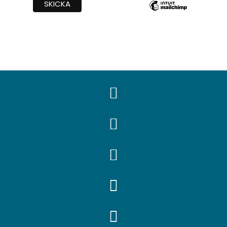




