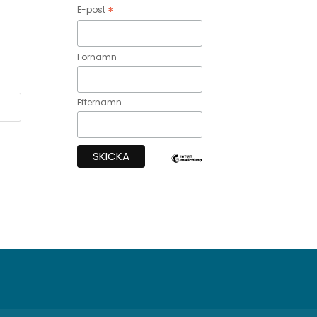
*
E-post
Förnamn
Efternamn