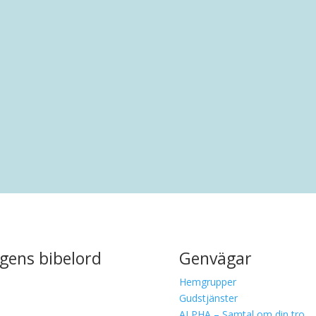
rankring i Malmö. Efter en uppväxt i Limhamn har han bott i.
gens bibelord
Genvägar
Hemgrupper
Gudstjänster
ALPHA – Samtal om din tro