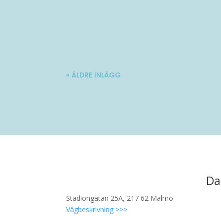
Molle är en 34-årig kille med stadig fö
« ÄLDRE INLÄGG
Da
Stadiongatan 25A, 217 62 Malmö
Vägbeskrivning >>>