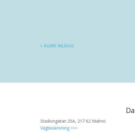
Molle är en 34-årig kille med stadig fö
« ÄLDRE INLÄGG
Da
Stadiongatan 25A, 217 62 Malmö
Vägbeskrivning >>>