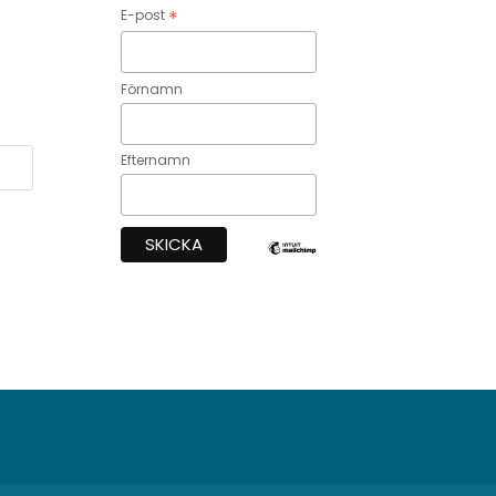
*
E-post
Förnamn
Efternamn