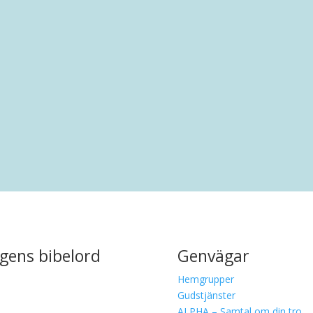
rankring i Malmö. Efter en uppväxt i Limhamn har han bott i.
gens bibelord
Genvägar
Hemgrupper
Gudstjänster
ALPHA – Samtal om din tro