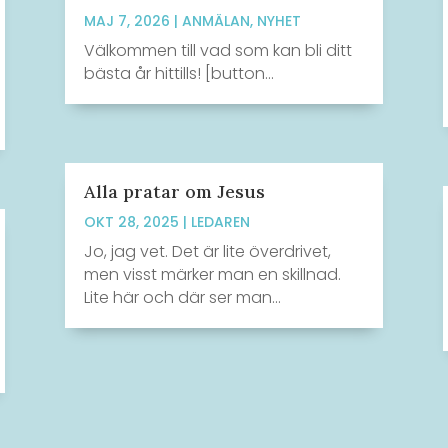
MAJ 7, 2026
|
ANMÄLAN
,
NYHET
Välkommen till vad som kan bli ditt
bästa år hittills! [button...
Alla pratar om Jesus
OKT 28, 2025
|
LEDAREN
Jo, jag vet. Det är lite överdrivet,
men visst märker man en skillnad.
Lite här och där ser man...