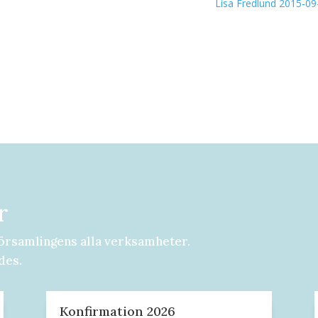
Lisa Fredlund 2015-09
r
örsamlingens alla verksamheter.
des.
Konfirmation 2026