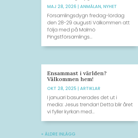
MAJ 28, 2026
|
ANMÄLAN
,
NYHET
Församlingsdygn fredag-lördag
den 28-29 augusti Välkommen att
följa med på Malmö
Pingstförsamlings...
Ensammast i världen?
Välkommen hem!
OKT 28, 2025
|
ARTIKLAR
I januari basunerades det ut i
media: Jesus trendar! Detta blir året
vi fyller kyrkan med...
« ÄLDRE INLÄGG