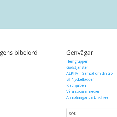
gens bibelord
Genvägar
Hemgrupper
Gudstjänster
ALPHA – Samtal om din tro
Bli Nyckelfadder
Klädhjälpen
Våra sociala medier
Anmälningar på LinkTree