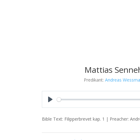
Mattias Senne
Predikant:
Andreas Wessm
Play
Bible Text: Filipperbrevet kap. 1 | Preacher: An