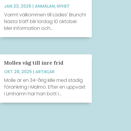
JAN 23, 2026
|
ANMÄLAN
,
NYHET
Varmt välkommen till Ladies' Brunch!
Nästa träff blir lördag 10 oktober.
Mer information och...
Molles väg till inre frid
OKT 28, 2025
|
ARTIKLAR
Molle är en 34-årig kille med stadig
förankring i Malmö. Efter en uppväxt
i Limhamn har han bott i...