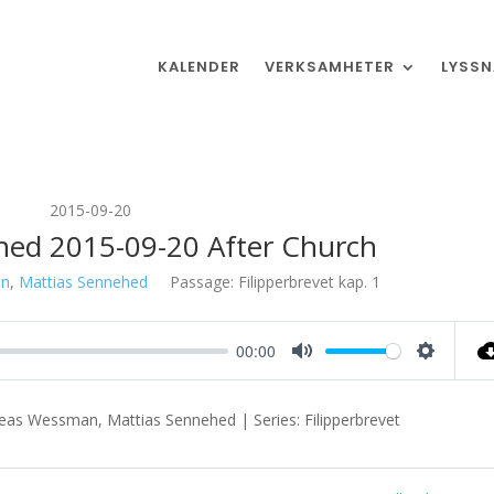
KALENDER
VERKSAMHETER
LYSSN
2015-09-20
hed 2015-09-20 After Church
an
,
Mattias Sennehed
Passage:
Filipperbrevet kap. 1
00:00
Mute
Settings
dreas Wessman, Mattias Sennehed | Series: Filipperbrevet