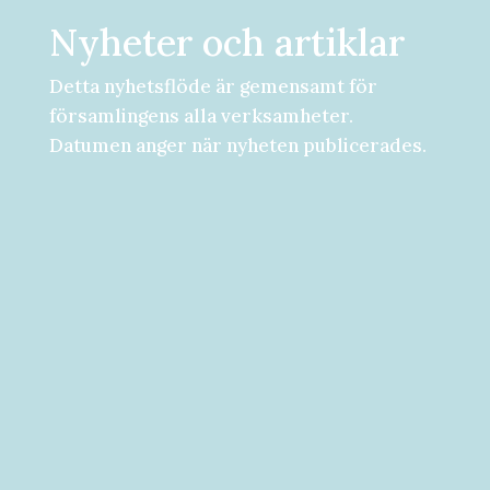
Nyheter och artiklar
Detta nyhetsflöde är gemensamt för
församlingens alla verksamheter.
Datumen anger när nyheten publicerades.
Församlingsdygn fredag-lördag den 28-
29 augusti Välkommen att följa med på...
Välkommen till vad som kan bli ditt bästa
år hittills! [button...