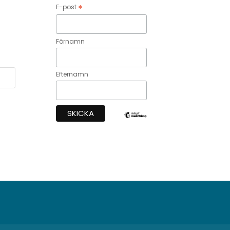
*
E-post
Förnamn
Efternamn