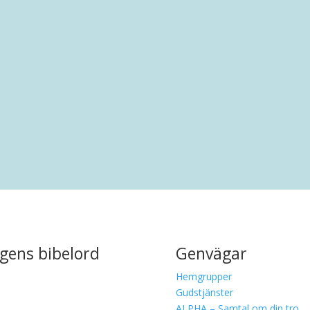
rankring i Malmö. Efter en uppväxt i Limhamn har han bott i.
gens bibelord
Genvägar
Hemgrupper
Gudstjänster
ALPHA – Samtal om din tro