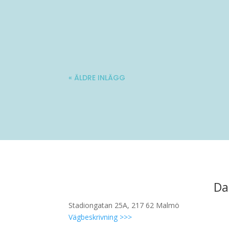
Molle är en 34-årig kille med stadig fö
« ÄLDRE INLÄGG
Da
Stadiongatan 25A, 217 62 Malmö
Vägbeskrivning >>>