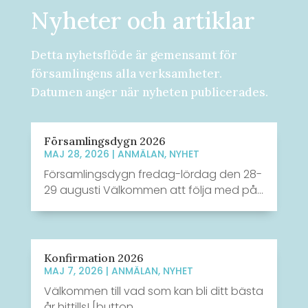
Nyheter och artiklar
Detta nyhetsflöde är gemensamt för
församlingens alla verksamheter.
Datumen anger när nyheten publicerades.
Församlingsdygn 2026
MAJ 28, 2026
|
ANMÄLAN
,
NYHET
Församlingsdygn fredag-lördag den 28-
29 augusti Välkommen att följa med på...
Konfirmation 2026
MAJ 7, 2026
|
ANMÄLAN
,
NYHET
Välkommen till vad som kan bli ditt bästa
år hittills! [button...