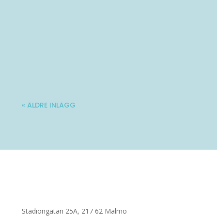
Varmt välkommen till Ladies' Brunch!
Nästa träff blir lördag 10 oktober. Mer...
« ÄLDRE INLÄGG
Stadiongatan 25A, 217 62 Malmö