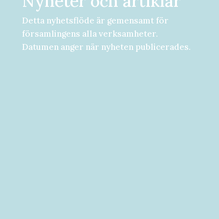
Nyheter och artiklar
Detta nyhetsflöde är gemensamt för
församlingens alla verksamheter.
Datumen anger när nyheten publicerades.
Församlingsdygn fredag-lördag den 28-
29 augusti Välkommen att följa med på...
Välkommen till vad som kan bli ditt bästa
år hittills! [button...