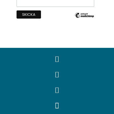



