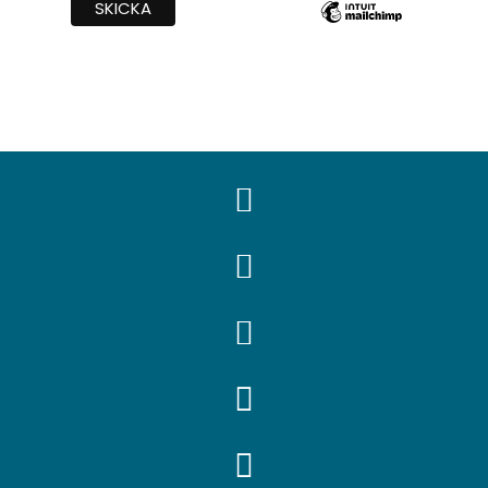




