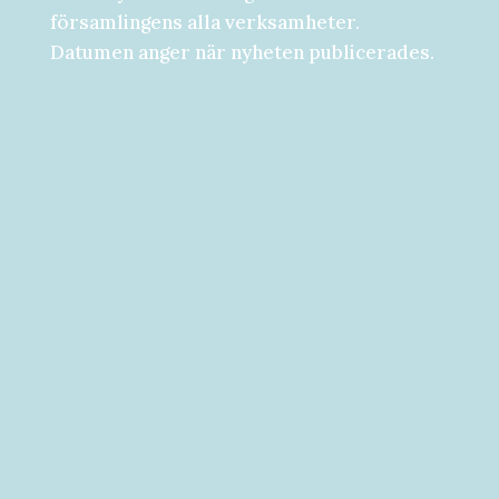
församlingens alla verksamheter.
Datumen anger när nyheten publicerades.
Församlingsdygn fredag-lördag den 28-
29 augusti Välkommen att följa med på...
Välkommen till vad som kan bli ditt bästa
år hittills! [button...