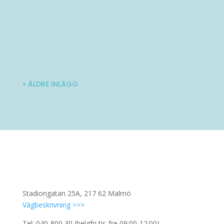
Varmt välkommen till Ladies' Brunch!
Nästa träff blir lördag 10 oktober. Mer...
« ÄLDRE INLÄGG
Stadiongatan 25A, 217 62 Malmö
Vägbeskrivning >>>
Tel: 040-800 30 (helgfri tis-fre 09:00-12:00)