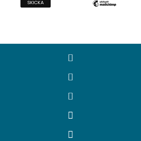




