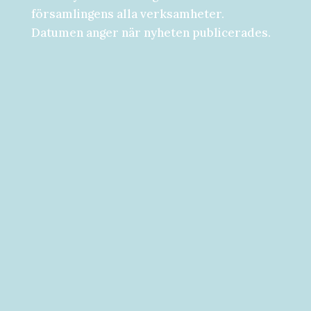
församlingens alla verksamheter.
Datumen anger när nyheten publicerades.
Församlingsdygn fredag-lördag den 28-
29 augusti Välkommen att följa med på...
Välkommen till vad som kan bli ditt bästa
år hittills! [button...