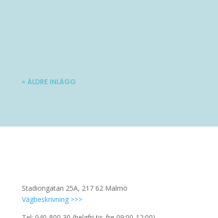
Varmt välkommen till Ladies' Brunch!
Nästa träff blir lördag 10 oktober. Mer...
« ÄLDRE INLÄGG
Stadiongatan 25A, 217 62 Malmö
Vägbeskrivning >>>
Tel: 040-800 30 (helgfri tis-fre 09:00-12:00)