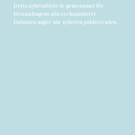
Detta nyhetsflöde är gemensamt för
församlingens alla verksamheter.
Datumen anger när nyheten publicerades.
Församlingsdygn fredag-lördag den 28-
29 augusti Välkommen att följa med på...
Välkommen till vad som kan bli ditt bästa
år hittills! [button...