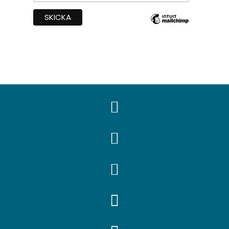



