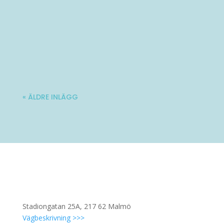
Varmt välkommen till Ladies' Brunch!
Nästa träff blir lördag 10 oktober. Mer...
« ÄLDRE INLÄGG
Stadiongatan 25A, 217 62 Malmö
Vägbeskrivning >>>