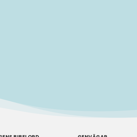
rankring i Malmö. Efter en uppväxt i Limhamn har han bott i.
GENS BIBELORD
GENVÄGAR