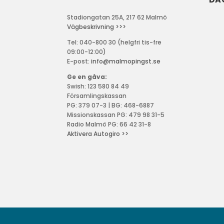
Stadiongatan 25A, 217 62 Malmö
Vägbeskrivning >>>
Tel: 040-800 30 (helgfri tis-fre
09:00-12:00)
E-post:
info@malmopingst.se
Ge en gåva:
Swish: 123 580 84 49
Församlingskassan
PG: 379 07-3 | BG: 468-6887
Missionskassan PG: 479 98 31-5
Radio Malmö PG: 66 42 31-8
Aktivera Autogiro >>