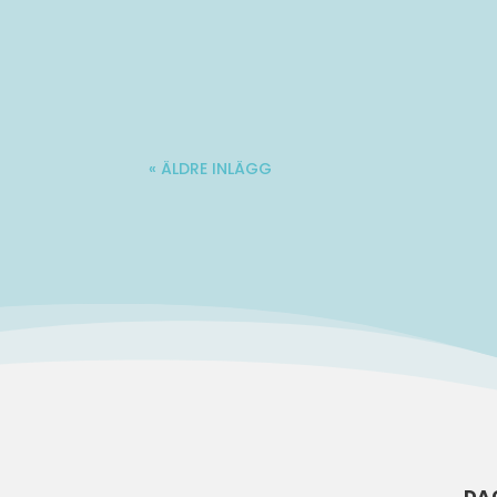
Molle är en 34-årig kille med stadig fö
« ÄLDRE INLÄGG
DA