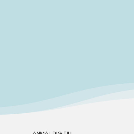
..
ANMÄL DIG TILL