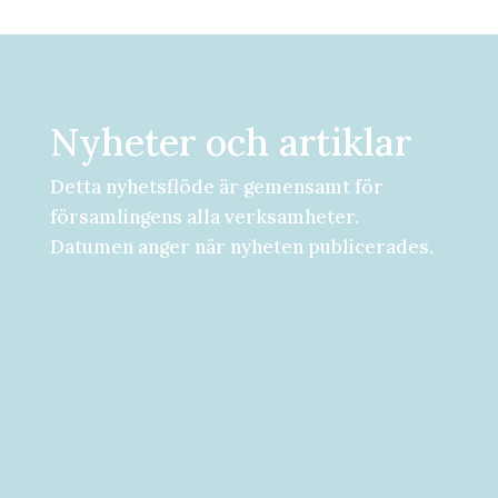
Nyheter och artiklar
Detta nyhetsflöde är gemensamt för
församlingens alla verksamheter.
Datumen anger när nyheten publicerades.
Församlingsdygn fredag-lördag den 28-
29 augusti Välkommen att följa med på...