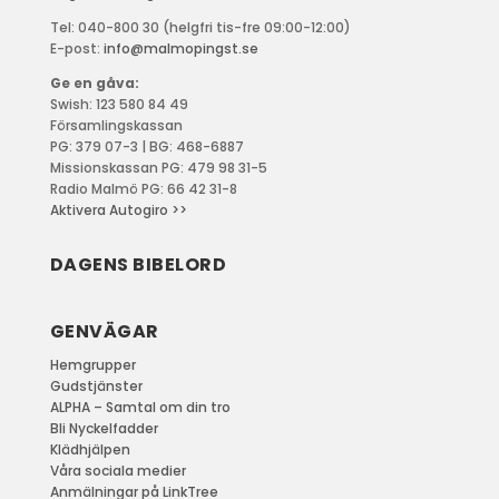
Tel: 040-800 30 (helgfri tis-fre 09:00-12:00)
E-post:
info@malmopingst.se
Ge en gåva:
Swish: 123 580 84 49
Församlingskassan
PG: 379 07-3 | BG: 468-6887
Missionskassan PG: 479 98 31-5
Radio Malmö PG: 66 42 31-8
Aktivera Autogiro >>
DAGENS BIBELORD
GENVÄGAR
Hemgrupper
Gudstjänster
ALPHA – Samtal om din tro
Bli Nyckelfadder
Klädhjälpen
Våra sociala medier
Anmälningar på LinkTree