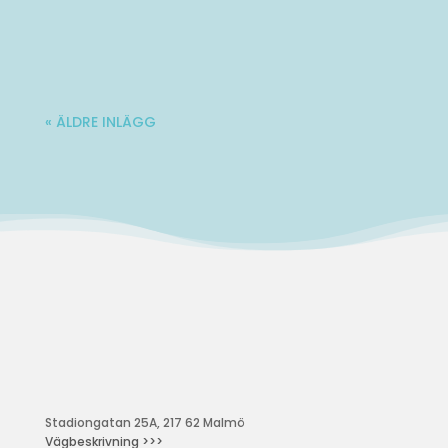
Varmt välkommen till Ladies' Brunch!
Nästa träff blir lördag 10 oktober. Mer...
« ÄLDRE INLÄGG
Stadiongatan 25A, 217 62 Malmö
Vägbeskrivning >>>