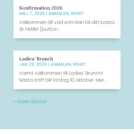
Konfirmation 2026
MAJ 7, 2026
|
ANMÄLAN
,
NYHET
Välkommen till vad som kan bli ditt bästa
år hittills! [button...
Ladies’ Brunch
JAN 23, 2026
|
ANMÄLAN
,
NYHET
Varmt välkommen till Ladies' Brunch!
Nästa träff blir lördag 10 oktober. Mer...
« ÄLDRE INLÄGG