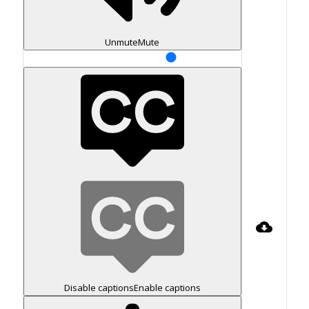
Unmute
Mute
Disable captions
Enable captions