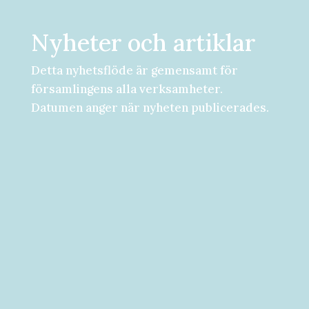
Nyheter och artiklar
Detta nyhetsflöde är gemensamt för
församlingens alla verksamheter.
Datumen anger när nyheten publicerades.
Församlingsdygn fredag-lördag den 28-
29 augusti Välkommen att följa med på...
Välkommen till vad som kan bli ditt bästa