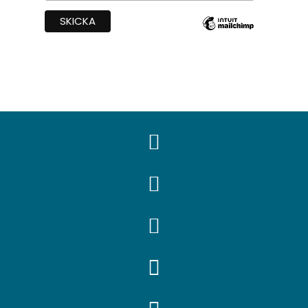



