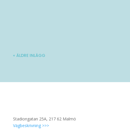
Varmt välkommen till Ladies' Brunch!
Nästa träff blir lördag 10 oktober. Mer...
« ÄLDRE INLÄGG
Stadiongatan 25A, 217 62 Malmö
Vägbeskrivning >>>