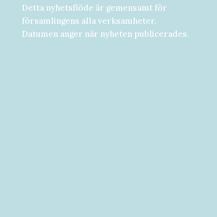
Detta nyhetsflöde är gemensamt för
församlingens alla verksamheter.
Datumen anger när nyheten publicerades.
Församlingsdygn fredag-lördag den 28-
29 augusti Välkommen att följa med på...
Välkommen till vad som kan bli ditt bästa
år hittills! [button...