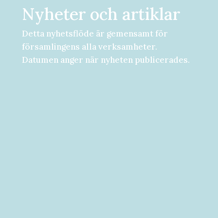
Nyheter och artiklar
Detta nyhetsflöde är gemensamt för
församlingens alla verksamheter.
Datumen anger när nyheten publicerades.
Församlingsdygn fredag-lördag den 28-
29 augusti Välkommen att följa med på...
Välkommen till vad som kan bli ditt bästa
år hittills! [button...