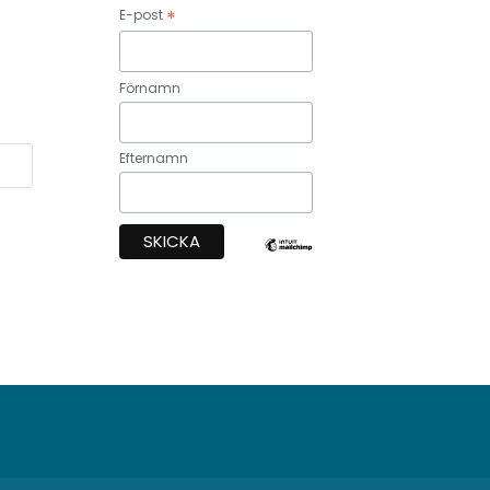
*
E-post
Förnamn
Efternamn