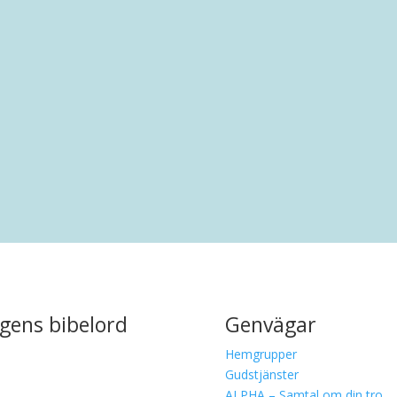
rankring i Malmö. Efter en uppväxt i Limhamn har han bott i.
gens bibelord
Genvägar
Hemgrupper
Gudstjänster
ALPHA – Samtal om din tro