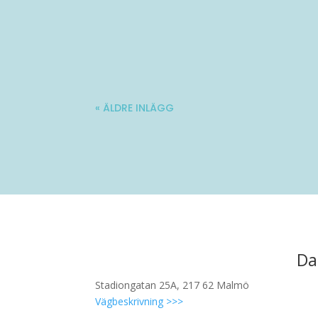
Molle är en 34-årig kille med stadig fö
« ÄLDRE INLÄGG
Da
Stadiongatan 25A, 217 62 Malmö
Vägbeskrivning >>>