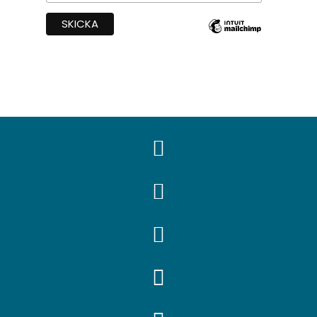



