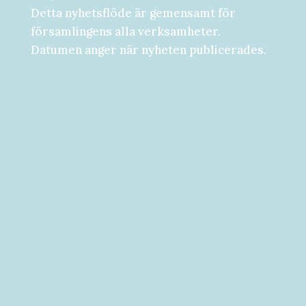
Detta nyhetsflöde är gemensamt för
församlingens alla verksamheter.
Datumen anger när nyheten publicerades.
Församlingsdygn fredag-lördag den 28-
29 augusti Välkommen att följa med på...
Välkommen till vad som kan bli ditt bästa
år hittills! [button...