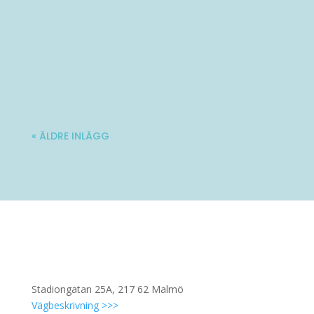
Varmt välkommen till Ladies' Brunch!
Nästa träff blir lördag 10 oktober. Mer...
« ÄLDRE INLÄGG
Stadiongatan 25A, 217 62 Malmö
Vägbeskrivning >>>