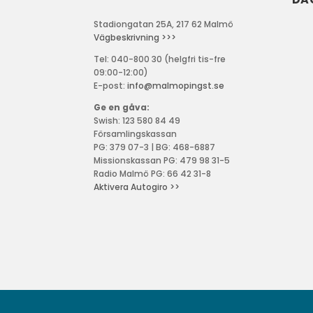
Stadiongatan 25A, 217 62 Malmö
Vägbeskrivning >>>
Tel: 040-800 30 (helgfri tis-fre
09:00-12:00)
E-post:
info@malmopingst.se
Ge en gåva:
Swish: 123 580 84 49
Församlingskassan
PG: 379 07-3 | BG: 468-6887
Missionskassan PG: 479 98 31-5
Radio Malmö PG: 66 42 31-8
Aktivera Autogiro >>