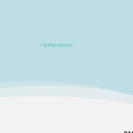
Molle är en 34-årig kille med stadig fö
« ÄLDRE INLÄGG
DA