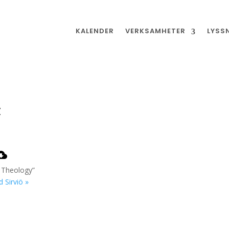
KALENDER
VERKSAMHETER
LYSS
z
 Theology”
 Sirviö »