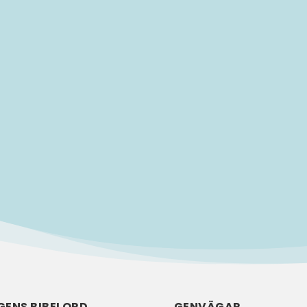
rankring i Malmö. Efter en uppväxt i Limhamn har han bott i.
GENS BIBELORD
GENVÄGAR