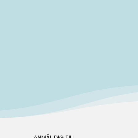
..
ANMÄL DIG TILL