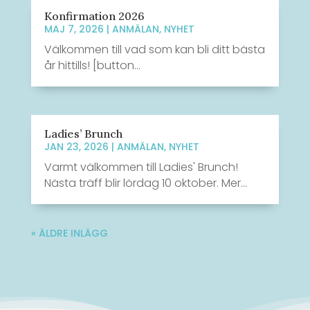
Konfirmation 2026
MAJ 7, 2026
|
ANMÄLAN
,
NYHET
Välkommen till vad som kan bli ditt bästa
år hittills! [button...
Ladies’ Brunch
JAN 23, 2026
|
ANMÄLAN
,
NYHET
Varmt välkommen till Ladies' Brunch!
Nästa träff blir lördag 10 oktober. Mer...
« ÄLDRE INLÄGG