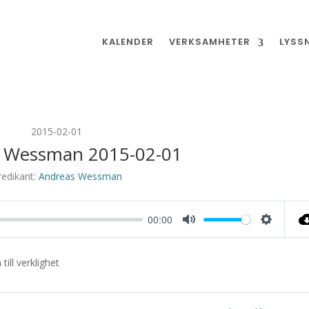
KALENDER
VERKSAMHETER
LYSS
2015-02-01
 Wessman 2015-02-01
redikant:
Andreas Wessman
00:00
Mute
Settings
ill verklighet