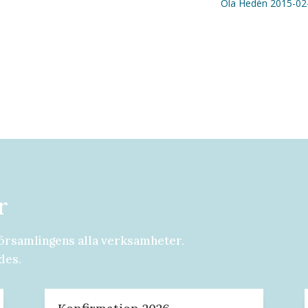
Ola Hedén 2015-02
r
örsamlingens alla verksamheter.
des.