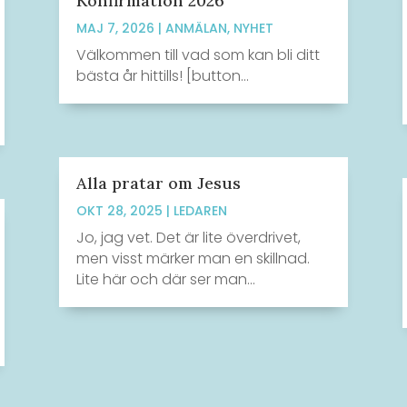
Konfirmation 2026
MAJ 7, 2026
|
ANMÄLAN
,
NYHET
Välkommen till vad som kan bli ditt
bästa år hittills! [button...
Alla pratar om Jesus
OKT 28, 2025
|
LEDAREN
Jo, jag vet. Det är lite överdrivet,
men visst märker man en skillnad.
Lite här och där ser man...