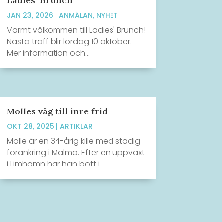
Ladies’ Brunch
JAN 23, 2026
|
ANMÄLAN
,
NYHET
Varmt välkommen till Ladies' Brunch!
Nästa träff blir lördag 10 oktober.
Mer information och...
Molles väg till inre frid
OKT 28, 2025
|
ARTIKLAR
Molle är en 34-årig kille med stadig
förankring i Malmö. Efter en uppväxt
i Limhamn har han bott i...