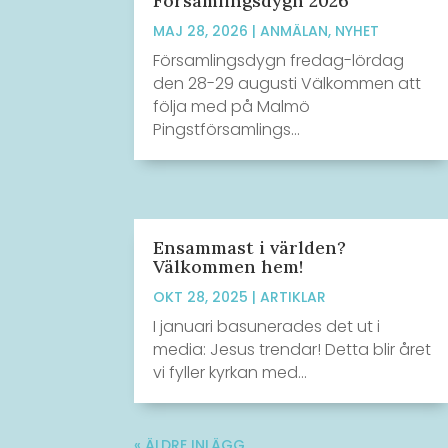
Församlingsdygn 2026
MAJ 28, 2026
|
ANMÄLAN
,
NYHET
Församlingsdygn fredag-lördag
den 28-29 augusti Välkommen att
följa med på Malmö
Pingstförsamlings...
Ensammast i världen?
Välkommen hem!
OKT 28, 2025
|
ARTIKLAR
I januari basunerades det ut i
media: Jesus trendar! Detta blir året
vi fyller kyrkan med...
« ÄLDRE INLÄGG