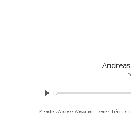
Andreas
P
Play
Preacher: Andreas Wessman | Series: Från dröm t