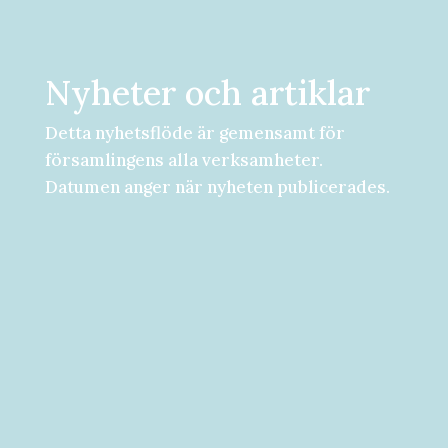
Nyheter och artiklar
Detta nyhetsflöde är gemensamt för
församlingens alla verksamheter.
Datumen anger när nyheten publicerades.
Församlingsdygn fredag-lördag den 28-
29 augusti Välkommen att följa med på...