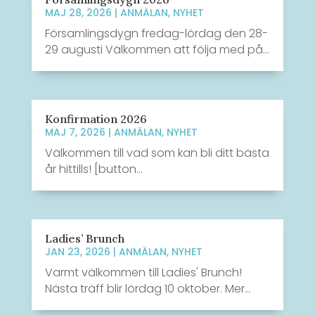
MAJ 28, 2026
|
ANMÄLAN
,
NYHET
Församlingsdygn fredag-lördag den 28-
29 augusti Välkommen att följa med på...
Konfirmation 2026
MAJ 7, 2026
|
ANMÄLAN
,
NYHET
Välkommen till vad som kan bli ditt bästa
år hittills! [button...
Ladies’ Brunch
JAN 23, 2026
|
ANMÄLAN
,
NYHET
Varmt välkommen till Ladies' Brunch!
Nästa träff blir lördag 10 oktober. Mer...