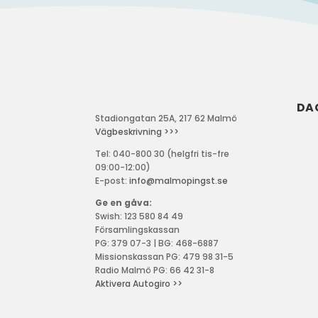
DA
Stadiongatan 25A, 217 62 Malmö
Vägbeskrivning >>>
Tel: 040-800 30 (helgfri tis-fre
09:00-12:00)
E-post:
info@malmopingst.se
Ge en gåva:
Swish: 123 580 84 49
Församlingskassan
PG: 379 07-3 | BG: 468-6887
Missionskassan PG: 479 98 31-5
Radio Malmö PG: 66 42 31-8
Aktivera Autogiro >>