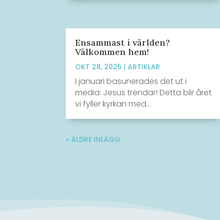
Ensammast i världen?
Välkommen hem!
OKT 28, 2025
|
ARTIKLAR
I januari basunerades det ut i
media: Jesus trendar! Detta blir året
vi fyller kyrkan med...
« ÄLDRE INLÄGG