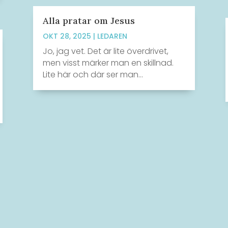
Alla pratar om Jesus
OKT 28, 2025
|
LEDAREN
Jo, jag vet. Det är lite överdrivet,
men visst märker man en skillnad.
Lite här och där ser man...