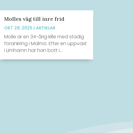
Molles väg till inre frid
OKT 28, 2025
|
ARTIKLAR
Molle är en 34-årig kille med stadig
förankring i Malmö. Efter en uppväxt
i Limhamn har han bott i...