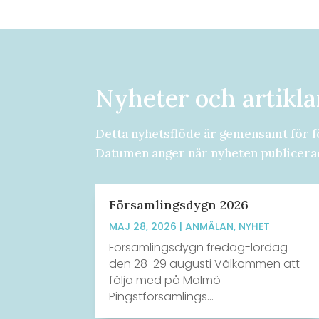
Nyheter och artikla
Detta nyhetsflöde är gemensamt för f
Datumen anger när nyheten publicera
Församlingsdygn 2026
MAJ 28, 2026
|
ANMÄLAN
,
NYHET
Församlingsdygn fredag-lördag
den 28-29 augusti Välkommen att
följa med på Malmö
Pingstförsamlings...