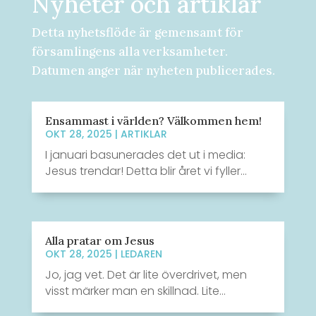
Nyheter och artiklar
Detta nyhetsflöde är gemensamt för
församlingens alla verksamheter.
Datumen anger när nyheten publicerades.
Ensammast i världen? Välkommen hem!
OKT 28, 2025
|
ARTIKLAR
I januari basunerades det ut i media:
Jesus trendar! Detta blir året vi fyller...
Alla pratar om Jesus
OKT 28, 2025
|
LEDAREN
Jo, jag vet. Det är lite överdrivet, men
visst märker man en skillnad. Lite...