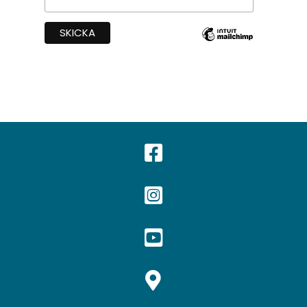



